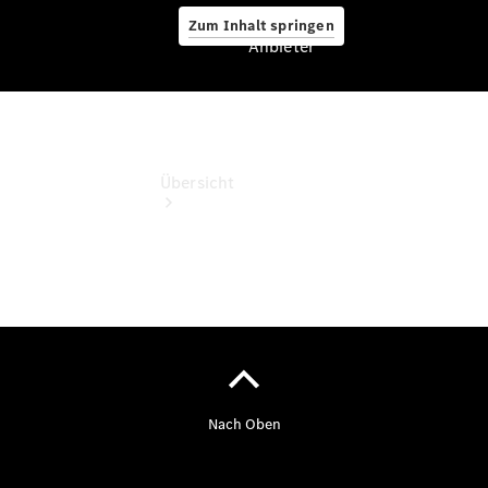
Zum Inhalt springen
Anbieter
Anbieter
Übersicht
Startseite
Ansprechpartner
finden
Probefahrt
vereinbaren
Beratung