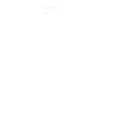
Services
Übersicht
Finanzdienste
Reifen &
Kompletträder
Reifen- und
Komplettradschutz