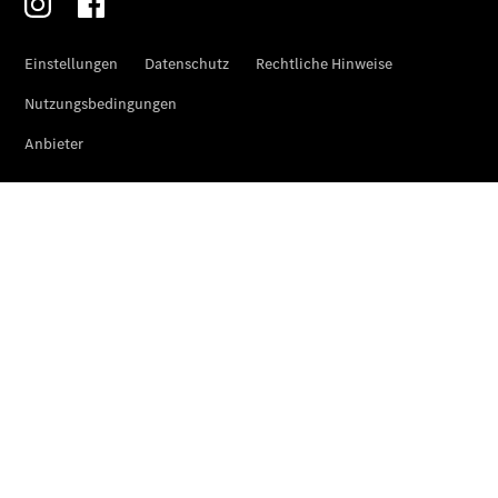
Übersicht
Gebrauchtwagensuche
Junge
Sterne
Digitale
Extras
Wartungsservice
-
Bedarfsgerechte
Wartung für
Ihren Mercedes-
Benz
Transporter.