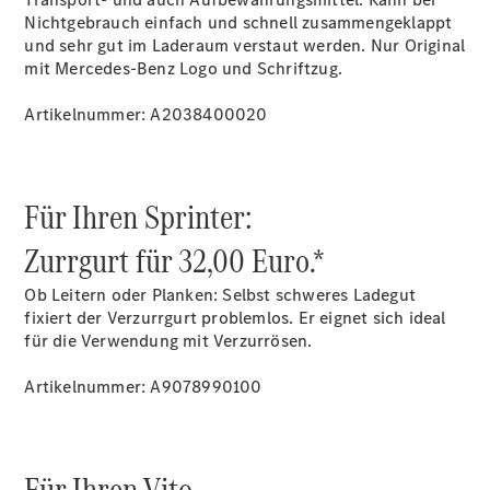
Übersicht
Nichtgebrauch einfach und schnell zusammengeklappt
Gebrauchtwagensuche
und sehr gut im Laderaum verstaut werden. Nur Original
Junge
mit Mercedes-Benz Logo und Schriftzug.
Sterne
Digitale
Artikelnummer: A2038400020
Extras
Wartungsservice
-
Bedarfsgerechte
Für Ihren Sprinter:
Wartung für
Ihren Mercedes-
Zurrgurt für 32,00 Euro.*
Benz
Transporter.
Ob Leitern oder Planken: Selbst schweres Ladegut
fixiert der Verzurrgurt problemlos. Er eignet sich ideal
für die Verwendung mit Verzurrösen.
Artikelnummer: A9078990100
Für Ihren Vito.