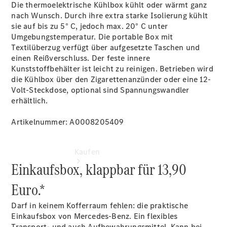
vereinbaren
Die thermoelektrische Kühlbox kühlt oder wärmt ganz
Servicetermin
nach Wunsch. Durch ihre extra starke Isolierung kühlt
vereinbaren
sie auf bis zu 5° C, jedoch max. 20° C unter
Tel: +49 981
Umgebungstemperatur. Die portable Box mit
4651 0
Textilüberzug verfügt über aufgesetzte Taschen und
einen Reißverschluss. Der feste innere
Kunststoffbehälter ist leicht zu reinigen. Betrieben wird
die Kühlbox über den Zigarettenanzünder oder eine 12-
Volt-Steckdose, optional sind Spannungswandler
erhältlich.
Artikelnummer: A0008205409
Kaufen
Einkaufsbox, klappbar für 13,90
Euro.*
Darf in keinem Kofferraum fehlen: die praktische
Einkaufsbox von Mercedes-Benz. Ein flexibles
Transport- und auch Aufbewahrungsmittel. Kann bei