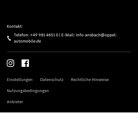
Übersicht
Digitale
Extras
Van Uptime
Monitor
Onboard
Service App
Mercedes-
Benz
Qualität