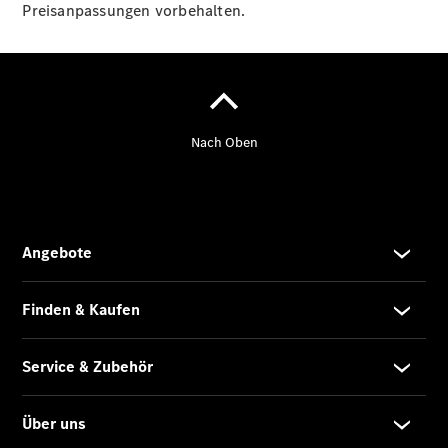
Reparatur
Preisanpassungen vorbehalten.
Service-
und
Garantie-
Pakete
Fleet
Services
Elektrofahrzeug-
Service
Mobiler
Service
Mobilitätslösungen
Übersicht
MobiloVan
Intelligente
Fahrzeugsteuerung