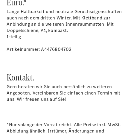
Euro.*
EU-
Lange Haltbarkeit und neutrale Geruchseigenschaften
Reifenlabel
auch nach dem dritten Winter. Mit Klettband zur
Mobile
Anbindung an die weiteren Innenraummatten. Mit
Service
Doppelschiene, A1, kompakt.
Transporter-
1-teilig.
Service
Artikelnummer: A4476804702
Kontakt.
Gern beraten wir Sie auch persönlich zu weiteren
Übersicht
Angeboten. Vereinbaren Sie einfach einen Termin mit
Unfallreparaturen
uns. Wir freuen uns auf Sie!
SmallRepair
Rücknahme
&
Entsorgung
*Nur solange der Vorrat reicht. Alle Preise inkl. MwSt.
Wartung
Abbildung ähnlich. Irrtümer, Änderungen und