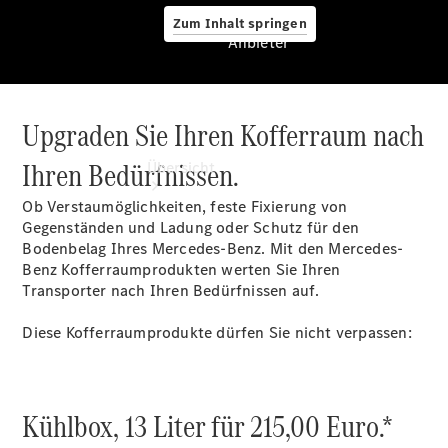
Zum Inhalt springen
Anbieter
Upgraden Sie Ihren Kofferraum nach
Anbieter
Ihren Bedürfnissen.
Übersicht
Ob Verstaumöglichkeiten, feste Fixierung von
Gegenständen und Ladung oder Schutz für den
Bodenbelag Ihres Mercedes-Benz. Mit den Mercedes-
Benz Kofferraumprodukten werten Sie Ihren
Transporter nach Ihren Bedürfnissen auf.
Startseite
Diese Kofferraumprodukte dürfen Sie nicht verpassen:
Ansprechpartner
finden
Probefahrt
vereinbaren
Kühlbox, 13 Liter für 215,00 Euro.*
Beratung