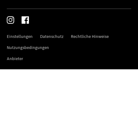
Übersicht
Serviceangebote
Reifen &
Kompletträder
Teile &
Zubehör
Pannen- &
Schadenhilfe
Reparatur &
Werkstatt
Mobiler
Service
Rückrufe &
Umrüstungen
Warnung: Betrug
beim
Gebrauchtwagenkauf
Service für
Reisemobile