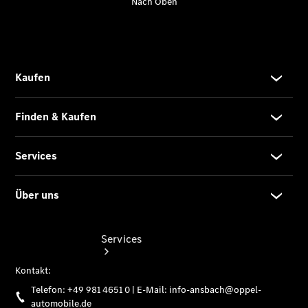
Junge
Sterne -
elektrisch
Hauptuntersuchung
- Rundum
entspannt zur
Plakette
Services