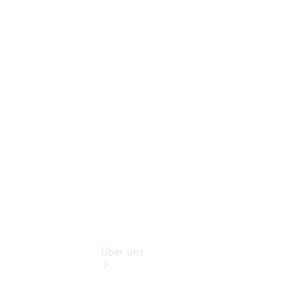
Gebrauchtwagensuche
Finanzdienste
Digitale
Extras
Sofort
verfügbar:
Unsere
Gebrauchten
Über uns