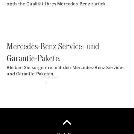
vereinbaren
optische Qualität Ihres Mercedes-Benz zurück.
Tel: +49 981
4651 0
Mercedes-Benz Service- und
Garantie-Pakete.
Bleiben Sie sorgenfrei mit den Mercedes-Benz Service-
und Garantie-Paketen.
Kaufen
Übersicht
Gebrauchtwagensuche